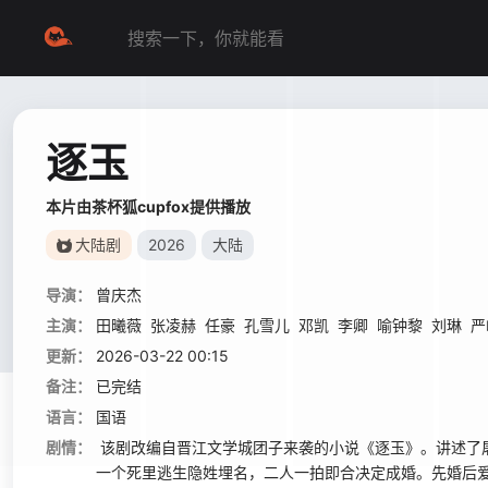
逐玉
本片由茶杯狐cupfox提供播放
大陆剧
2026
大陆
导演：
曾庆杰
主演：
田曦薇
张凌赫
任豪
孔雪儿
邓凯
李卿
喻钟黎
刘琳
严
更新：
2026-03-22 00:15
备注：
已完结
语言：
国语
剧情：
该剧改编自晋江文学城团子来袭的小说《逐玉》。讲述了屠
一个死里逃生隐姓埋名，二人一拍即合决定成婚。先婚后爱