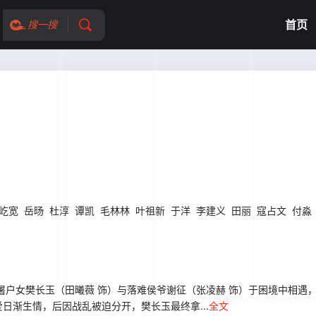
首页
搜一搜
屹宽
岳旸
杜淳
谭凯
毛林林
叶祖新
于洋
李建义
田丽
寇占文
付淼
户女樊长玉（田曦薇 饰）与落难侯爷谢征（张凌赫 饰）于困境中相遇
日渐生情，后因战乱被迫分开，樊长玉最终拿...
全文