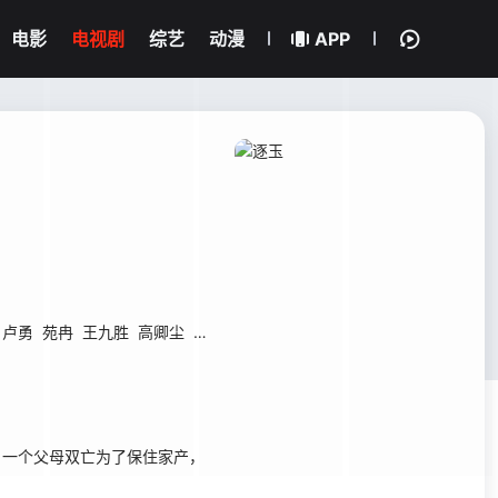
电影
电视剧
综艺
动漫
APP
卢勇
苑冉
王九胜
高卿尘
贾妮
金珈
林沐然
林思意
何昶希
高上淇
，一个父母双亡为了保住家产，