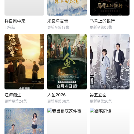
兵自风中来
米良与麦青
马背上的银行
已完结
更新至第13集
更新至第06集
江海潮生
人鱼2026
第五立面
更新至第24集
更新至第08集
更新至第26集