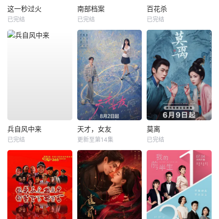
这一秒过火
南部档案
百花杀
已完结
已完结
已完结
兵自风中来
天才，女友
莫离
已完结
更新至第14集
已完结