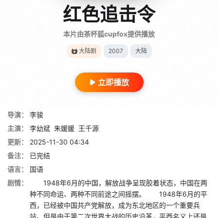
红色追击令
本片由茶杯狐cupfox提供播放
大陆剧
2007
大陆
立即播放
导演：
李骏
主演：
李幼斌
朱媛媛
王千源
更新：
2025-11-30 04:34
备注：
已完结
语言：
国语
剧情：
1948年6月的中国，解放战争呈现胶着状态，中国在两
种不同命运、两种不同前途之间摇摆。 1948年6月的平
西，已经被中国共产党解放，成为东北地区的一个重要兵
站。但是由于第二次世界大战的历史沿革，平西名义上还是