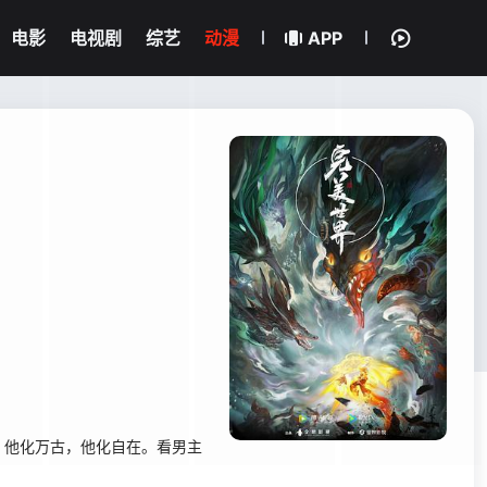
电影
电视剧
综艺
动漫
APP
他化万古，他化自在。看男主