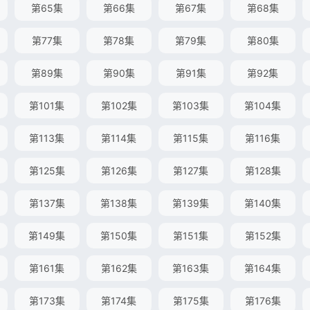
第65集
第66集
第67集
第68集
第77集
第78集
第79集
第80集
第89集
第90集
第91集
第92集
第101集
第102集
第103集
第104集
第113集
第114集
第115集
第116集
第125集
第126集
第127集
第128集
第137集
第138集
第139集
第140集
第149集
第150集
第151集
第152集
第161集
第162集
第163集
第164集
第173集
第174集
第175集
第176集