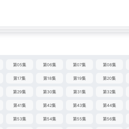
第05集
第06集
第07集
第08集
第17集
第18集
第19集
第20集
第29集
第30集
第31集
第32集
第41集
第42集
第43集
第44集
第53集
第54集
第55集
第56集