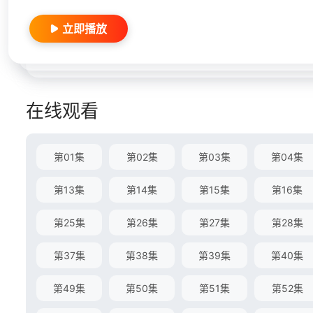
立即播放
在线观看
第01集
第02集
第03集
第04集
第13集
第14集
第15集
第16集
第25集
第26集
第27集
第28集
第37集
第38集
第39集
第40集
第49集
第50集
第51集
第52集