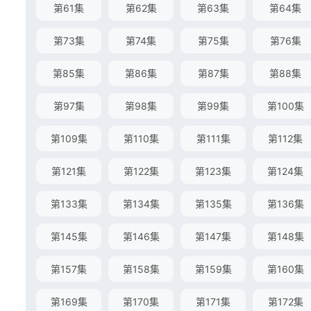
第61集
第62集
第63集
第64集
第73集
第74集
第75集
第76集
第85集
第86集
第87集
第88集
第97集
第98集
第99集
第100集
第109集
第110集
第111集
第112集
第121集
第122集
第123集
第124集
第133集
第134集
第135集
第136集
第145集
第146集
第147集
第148集
第157集
第158集
第159集
第160集
第169集
第170集
第171集
第172集