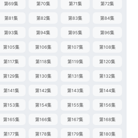
第69集
第70集
第71集
第72集
第81集
第82集
第83集
第84集
第93集
第94集
第95集
第96集
第105集
第106集
第107集
第108集
第117集
第118集
第119集
第120集
第129集
第130集
第131集
第132集
第141集
第142集
第143集
第144集
第153集
第154集
第155集
第156集
第165集
第166集
第167集
第168集
第177集
第178集
第179集
第180集