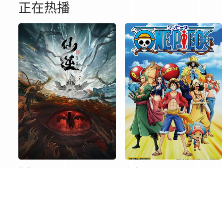
正在热播
仙逆
海贼王
更新至第152集
更新至第1172集