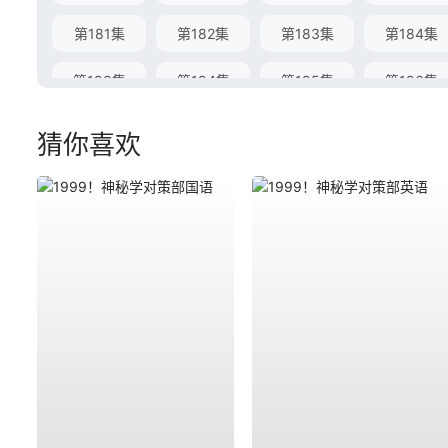
第181集
第182集
第183集
第184集
第193集
第194集
第195集
第196集
第205集
第206集
第207集
第208集
猜你喜欢
第217集
第218集
第219集
第220集
第229集
第230集
第231集
第232集
第241集
第242集
第243集
第244集
第253集
第254集
第255集
第256集
第265集
第266集
第267集
第268集
第277集
第278集
第279集
第280集