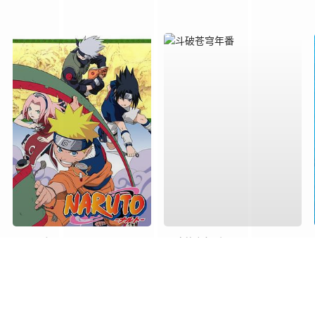
火影忍者
斗破苍穹年番
已完结
更新至第207集