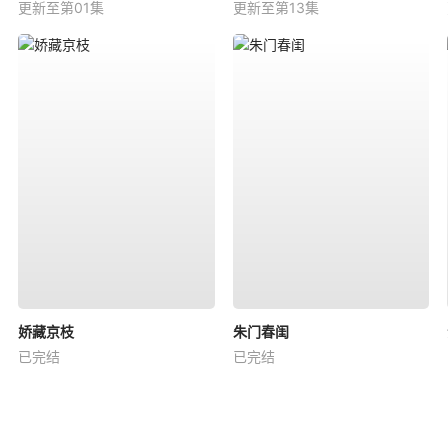
更新至第01集
更新至第13集
娇藏京枝
朱门春闺
已完结
已完结