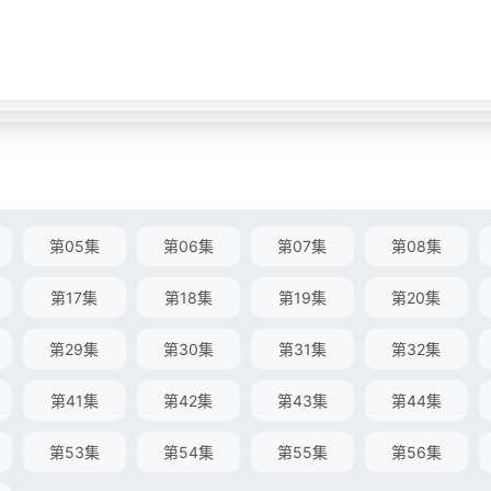
第05集
第06集
第07集
第08集
第17集
第18集
第19集
第20集
第29集
第30集
第31集
第32集
第41集
第42集
第43集
第44集
第53集
第54集
第55集
第56集