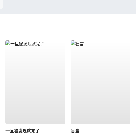
一旦被发现就完了
盲盒