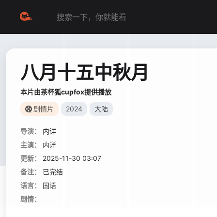
八月十五中秋月
本片由茶杯狐cupfox提供播放
剧情片
2024
大陆
导演：
内详
主演：
内详
更新：
2025-11-30 03:07
备注：
已完结
语言：
国语
剧情：