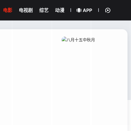
电影
电视剧
综艺
动漫
APP