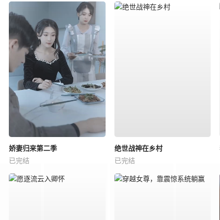
娇妻归来第二季
绝世战神在乡村
已完结
已完结