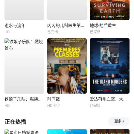
逝水与流年
闪闪的儿科医生第四季
地球·劫后重生
HD
已完结
已完结
铁娘子乐队：燃烧雄心
时间戳
爱达荷州血案：大学梦魇
HD
HD中字
已完结
正在热播
更多